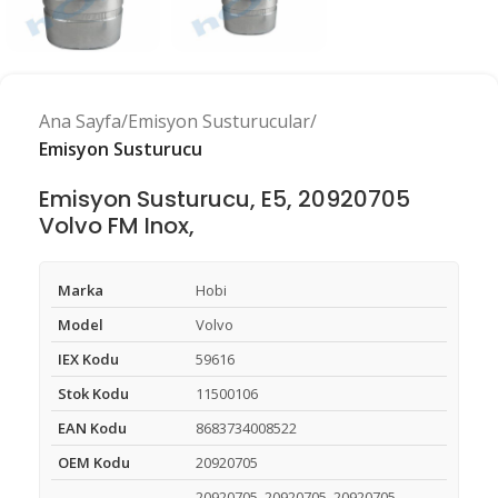
Ana Sayfa
Emisyon Susturucular
Emisyon Susturucu
Emisyon Susturucu, E5, 20920705
Volvo FM Inox,
Marka
Hobi
Model
Volvo
IEX Kodu
59616
Stok Kodu
11500106
EAN Kodu
8683734008522
OEM Kodu
20920705
20920705, 20920705, 20920705,