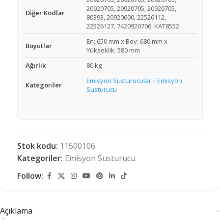
20920705, 20920705, 20920705,
Diğer Kodlar
80393, 20920600, 22526112,
22526127, 7420920706, KAT8552
En: 650 mm x Boy: 680 mm x
Boyutlar
Yükseklik: 580 mm
Ağırlık
80 kg
Emisyon Susturucular
Emisyon
»
Kategoriler
Susturucu
Stok kodu:
11500106
Kategoriler:
Emisyon Susturucu
Follow:
Açıklama