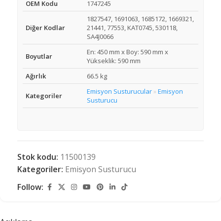
OEM Kodu
1747245
1827547, 1691063, 1685172, 1669321,
Diğer Kodlar
21441, 77553, KAT0745, 530118,
SA4J0066
En: 450 mm x Boy: 590 mm x
Boyutlar
Yükseklik: 590 mm
Ağırlık
66.5 kg
Emisyon Susturucular
Emisyon
»
Kategoriler
Susturucu
Stok kodu:
11500139
Kategoriler:
Emisyon Susturucu
Follow: