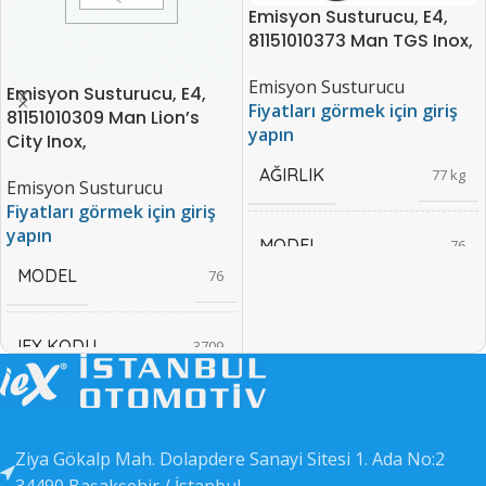
Emisyon Susturucu, E4,
81151010373 Man TGS Inox,
Emisyon Susturucu
Emisyon Susturucu, E4,
Fiyatları görmek için giriş
81151010309 Man Lion’s
yapın
City Inox,
AĞIRLIK
77 kg
Emisyon Susturucu
Fiyatları görmek için giriş
yapın
MODEL
76
MODEL
76
IEX KODU
4610
IEX KODU
3709
EAN KODU
4611
EAN KODU
3710
OEM KODU
Ziya Gökalp Mah. Dolapdere Sanayi Sitesi 1. Ada No:2
4612