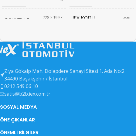
728 × 199 ×
IEX KODU
5049
BOYUTLAR
2213 cm
EAN KODU
5050
MODEL
101
OEM KODU
5051
IEX KODU
5262
Ziya Gökalp Mah. Dolapdere Sanayi Sitesi 1. Ada No:2
DIĞER KODLAR
5052
34490 Başakşehir / İstanbul
EAN KODU
5263
0212 549 06 10
satis@b2b.iex.com.tr
OEM KODU
5264
SOSYAL MEDYA
ÖNE ÇIKANLAR
DIĞER KODLAR
5265
ÖNEMLI BILGILER