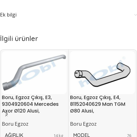
Ek bilgi
İlgili ürünler
Boru, Egzoz Çıkış, E3,
Boru, Egzoz Çıkış, E4,
9304920604 Mercedes
81152040629 Man TGM
Axor Ø120 Alusi,
Ø80 Alusi,
Boru Egzoz
Boru Egzoz
AĞIRLIK
MODEL
14 kg
76