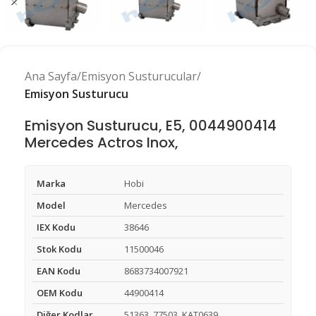
Ana Sayfa
Emisyon Susturucular
Emisyon Susturucu
Emisyon Susturucu, E5, 0044900414
Mercedes Actros Inox,
Marka
Hobi
Model
Mercedes
IEX Kodu
38646
Stok Kodu
11500046
EAN Kodu
8683734007921
OEM Kodu
44900414
Diğer Kodlar
51363, 77503, KAT0639