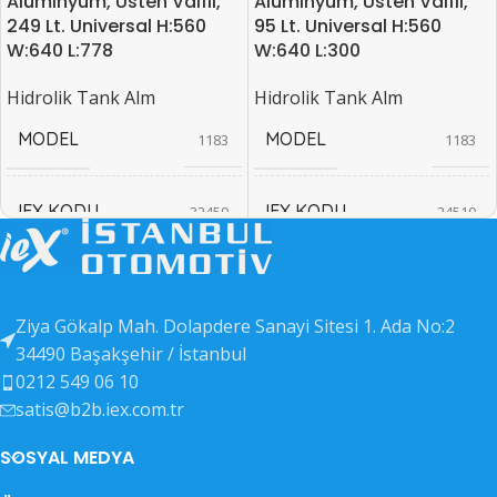
Alüminyum, Üsten Valfli,
Alüminyum, Üsten Valfli,
249 Lt. Universal H:560
95 Lt. Universal H:560
W:640 L:778
W:640 L:300
Hidrolik Tank Alm
Hidrolik Tank Alm
MODEL
MODEL
1183
1183
IEX KODU
IEX KODU
32459
24510
EAN KODU
EAN KODU
32460
24511
Ziya Gökalp Mah. Dolapdere Sanayi Sitesi 1. Ada No:2
34490 Başakşehir / İstanbul
0212 549 06 10
satis@b2b.iex.com.tr
SOSYAL MEDYA