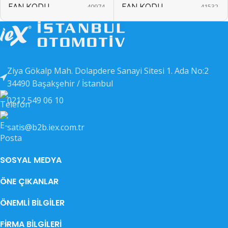
EAN KODU
EAN KODU
40974
41532
DIĞER KODLAR
41533
Ziya Gökalp Mah. Dolapdere Sanayi Sitesi 1. Ada No:2
34490 Başakşehir / İstanbul
0212 549 06 10
satis@b2b.iex.com.tr
SOSYAL MEDYA
ÖNE ÇIKANLAR
ÖNEMLI BILGILER
FIRMA BILGILERI