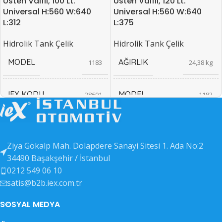
Üsten Valfli, 100 Lt.
Üsten Valfli, 120 Lt.
Universal H:560 W:640
Universal H:560 W:640
L:312
L:375
Hidrolik Tank Çelik
Hidrolik Tank Çelik
MODEL
AĞIRLIK
1183
24,38 kg
IEX KODU
MODEL
28601
1183
EAN KODU
IEX KODU
28602
26574
Ziya Gökalp Mah. Dolapdere Sanayi Sitesi 1. Ada No:2
34490 Başakşehir / İstanbul
EAN KODU
26575
0212 549 06 10
satis@b2b.iex.com.tr
AĞIRLIK
26576
SOSYAL MEDYA