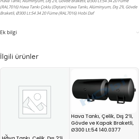
Hava Tankı, Alüminyum, Dış 2’li, Gövde Braketli, Ø300 Lt:54 34 20 Füme
(RAL7016) Hava Tankı Çoklu (Dıştan) Hava Tankı, Alüminyum, Dış 2’li, Gövde
Braketli, Ø300 Lt:54 34 20 Füme (RAL7016) Hobi Daf
Ek bilgi
İlgili ürünler
Hava Tankı, Çelik, Dış 2’li,
Gövde ve Kapak Braketli,
Ø300 Lt:54 140.0377
Hava Tankı, Çelik, Dış 2’li,