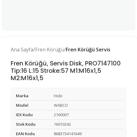
Ana Sayfa
Fren Körüğü
Fren Körüğü Servis
Fren Körüğü, Servis Disk, PRO7147100
Tip:16 L:15 Stroke:57 M1:M16x1,5
M2:M16x1,5
Marka
Hobi
Model
WABCO
IEX Kodu
2160007
Stok Kodu
16010242
EAN Kodu
8683734141649