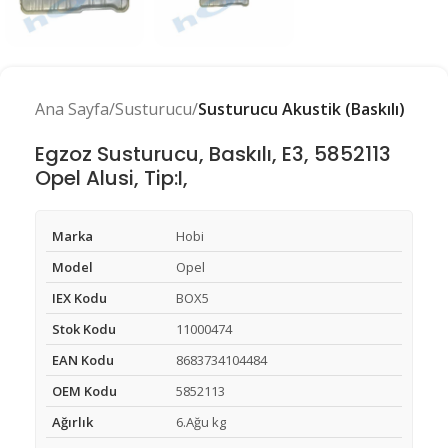
Ana Sayfa
Susturucu
Susturucu Akustik (Baskılı)
Egzoz Susturucu, Baskılı, E3, 5852113
Opel Alusi, Tip:I,
Marka
Hobi
Model
Opel
IEX Kodu
BOX5
Stok Kodu
11000474
EAN Kodu
8683734104484
OEM Kodu
5852113
Ağırlık
6.Ağu kg