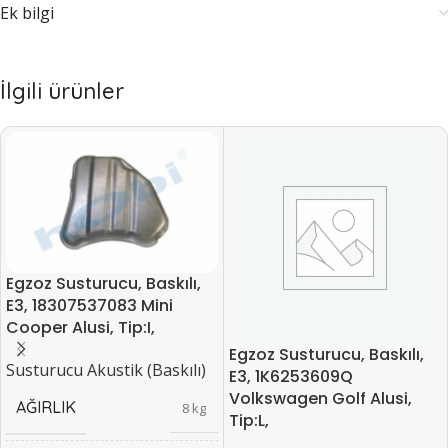
Ek bilgi
İlgili ürünler
Egzoz Susturucu, Baskılı,
E3, 18307537083 Mini
Cooper Alusi, Tip:I,
Egzoz Susturucu, Baskılı,
Susturucu Akustik (Baskılı)
E3, 1K6253609Q
Volkswagen Golf Alusi,
AĞIRLIK
8 kg
Tip:L,