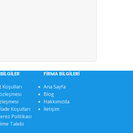
BILGILER
FIRMA BILGILERI
 Koşulları
Ana Sayfa
Sözleşmesi
Blog
özleşmesi
Hakkımızda
İade Koşulları
İletişim
Çerez Politikası
ilme Talebi