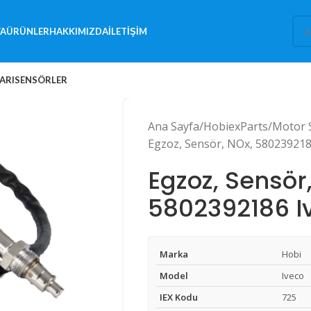
FA
ÜRÜNLER
HAKKIMIZDA
İLETIŞIM
ARI
SENSÖRLER
Ana Sayfa
HobiexParts
Motor 
Egzoz, Sensör, NOx, 580239218
Egzoz, Sensör
5802392186 I
Marka
Hobi
Model
Iveco
IEX Kodu
725