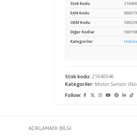
Stok Kodu
216400
EAN Kodu
868373
OEM Kodu
580239
Diğer Kodlar
580158
Kategoriler
Hobiex
Stok kodu:
21640046
Kategoriler:
Motor Sensör (No
Follow:
AÇIKLAMA
EK BILGI