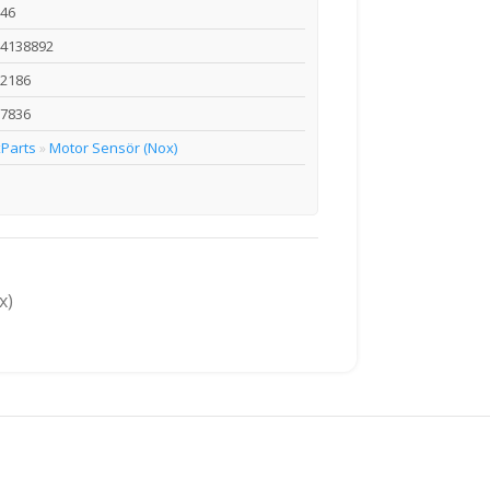
46
4138892
2186
7836
Parts
Motor Sensör (Nox)
»
x)