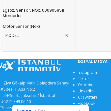
Egzoz, Sensör, NOx, 0009058511
Mercedes
Motor Sensör (Nox)
MODEL
101
EAN KODU
42032
SOSYAL MEDYA
OEM KODU
42033
Instagram
Tiktok
Ziya Gökalp Mah. Dolapdere Sanayi
Youtube
Sitesi 1. Ada No:2
LinkedIn
34490 Başakşehir / İstanbul
X (Twitter)
0212 549 06 10
Facebook
satis@b2b.iex.com.tr