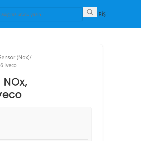
B2B GİRİŞ
Sensör (Nox)
6 Iveco
, NOx,
veco