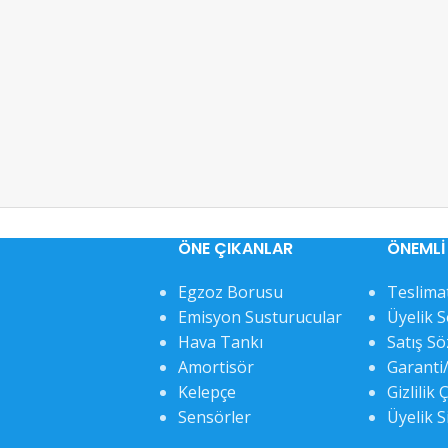
ÖNE ÇIKANLAR
ÖNEMLI 
Egzoz Borusu
Teslimat
Emisyon Susturucular
Üyelik 
Hava Tankı
Satış S
Amortisör
Garanti/
Kelepçe
Gizlilik 
Sensörler
Üyelik S