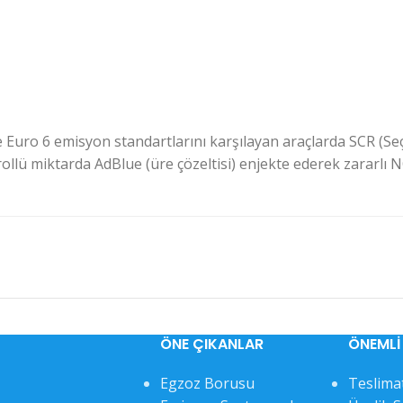
Euro 6 emisyon standartlarını karşılayan araçlarda SCR (Seçi
rollü miktarda AdBlue (üre çözeltisi) enjekte ederek zararlı 
ÖNE ÇIKANLAR
ÖNEMLI 
Egzoz Borusu
Teslimat