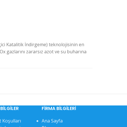
ci Katalitik İndirgeme) teknolojisinin en
NOx gazlarını zararsız azot ve su buharına
BILGILER
FIRMA BILGILERI
 Koşulları
Ana Sayfa