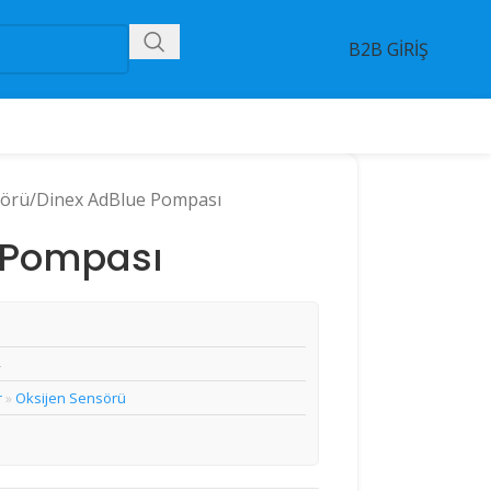
B2B GİRİŞ
sörü
Dinex AdBlue Pompası
 Pompası
r
Oksijen Sensörü
»