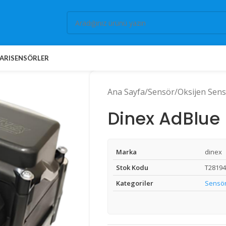
ARI
SENSÖRLER
Ana Sayfa
Sensör
Oksijen Sen
Dinex AdBlue
Marka
dinex
Stok Kodu
T28194
Kategoriler
Sensö