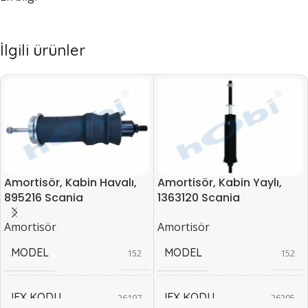
İlgili ürünler
Amortisör, Kabin Havalı,
Amortisör, Kabin Yaylı,
895216 Scania
1363120 Scania
Amortisör
Amortisör
MODEL
MODEL
152
152
IEX KODU
IEX KODU
26197
26205