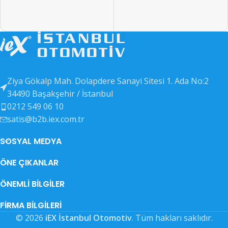
EAN KODU
EAN KODU
26198
26206
OEM KODU
OEM KODU
26199
26207
Ziya Gökalp Mah. Dolapdere Sanayi Sitesi 1. Ada No:2
DIĞER KODLAR
DIĞER KODLAR
26200
26208
34490 Başakşehir / İstanbul
0212 549 06 10
satis@b2b.iex.com.tr
SOSYAL MEDYA
ÖNE ÇIKANLAR
ÖNEMLI BILGILER
FIRMA BILGILERI
© 2026
iEX İstanbul Otomotiv
. Tüm hakları saklıdır.