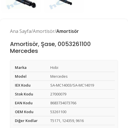
Ana Sayfa
Amortisör
Amortisör
Amortisör, Şase, 0053261100
Mercedes
Marka
Hobi
Model
Mercedes
IEX Kodu
SA-MC14003/SA-MC14019
Stok Kodu
27000079
EAN Kodu
8683734073766
OEM Kodu
53261100
Diğer Kodlar
T5171, 124359, 9616