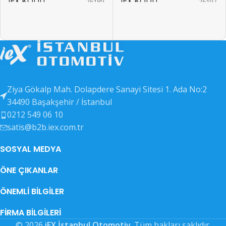
IEX KODU
IEX KODU
26189
26197
EAN KODU
EAN KODU
26190
26198
OEM KODU
OEM KODU
26191
26199
Ziya Gökalp Mah. Dolapdere Sanayi Sitesi 1. Ada No:2
DIĞER KODLAR
DIĞER KODLAR
26192
26200
34490 Başakşehir / İstanbul
0212 549 06 10
satis@b2b.iex.com.tr
SOSYAL MEDYA
ÖNE ÇIKANLAR
ÖNEMLI BILGILER
FIRMA BILGILERI
© 2026
iEX İstanbul Otomotiv
. Tüm hakları saklıdır.