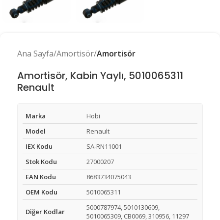
Ana Sayfa
Amortisör
Amortisör
Amortisör, Kabin Yaylı, 5010065311
Renault
Marka
Hobi
Model
Renault
IEX Kodu
SA-RN11001
Stok Kodu
27000207
EAN Kodu
8683734075043
OEM Kodu
5010065311
5000787974, 5010130609,
Diğer Kodlar
5010065309, CB0069, 310956, 11297