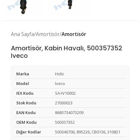
Ana Sayfa
Amortisör
Amortisör
Amortisör, Kabin Havalı, 500357352
Iveco
Marka
Hobi
Model
Iveco
IEX Kodu
SA-IV10002
Stok Kodu
27000023
EAN Kodu
8683734073209
OEM Kodu
500357352
Diğer Kodlar
500340706, 895226, CB0136, 310821