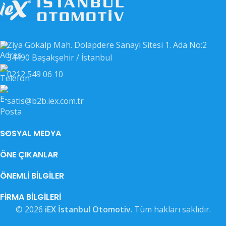
EAN KODU
EAN KODU
26210
26142
Ziya Gökalp Mah. Dolapdere Sanayi Sitesi 1. Ada No:2
34490 Başakşehir / İstanbul
OEM KODU
OEM KODU
26211
26143
0212 549 06 10
DIĞER KODLAR
DIĞER KODLAR
26212
26144
satis@b2b.iex.com.tr
SOSYAL MEDYA
ÖNE ÇIKANLAR
ÖNEMLI BILGILER
FIRMA BILGILERI
© 2026
iEX İstanbul Otomotiv
. Tüm hakları saklıdır.