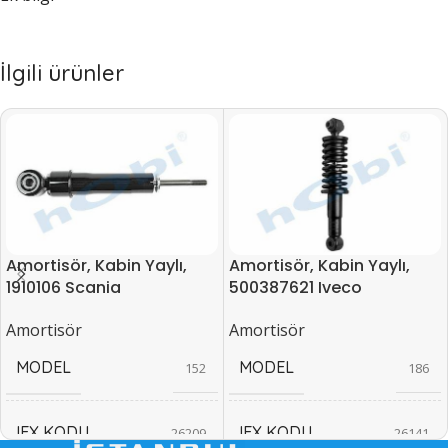
İlgili ürünler
Amortisör, Kabin Yaylı,
Amortisör, Kabin Yaylı,
1910106 Scania
500387621 Iveco
Amortisör
Amortisör
MODEL
MODEL
152
186
IEX KODU
IEX KODU
26209
26141